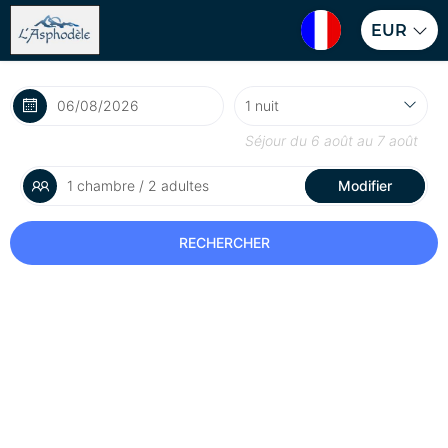
EUR
Séjour du
6 août
au
7 août
1 chambre / 2 adultes
Modifier